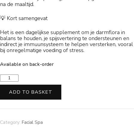
na de maaltijd.
💡 Kort samengevat
Het is een dagelijkse supplement om je darmflora in
balans te houden, je spijsvertering te ondersteunen en
indirect je immuunsysteem te helpen versterken, vooral
bij onregelmatige voeding of stress.
Available on back-order
Tea
quantity
ADD TO BASKET
Category:
Facial Spa