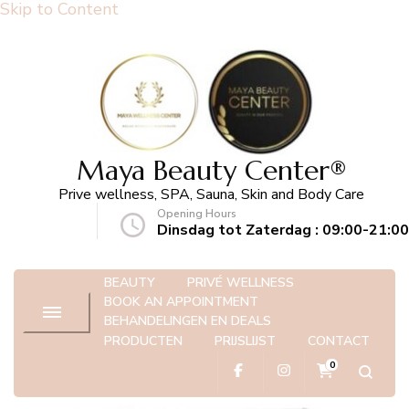
Skip to Content
Maya Beauty Center®️
Prive wellness, SPA, Sauna, Skin and Body Care
Opening Hours
ycenter.be
Dinsdag tot Zaterdag : 09:00-21:00
BEAUTY
PRIVÉ WELLNESS
BOOK AN APPOINTMENT
BEHANDELINGEN EN DEALS
PRODUCTEN
PRIJSLIJST
CONTACT
0