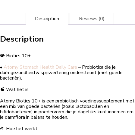
Description
Reviews (0)
Description
🦠 Biotics 10+
•
Atomy Stomach Health Daily Care
– Probiotica die je
darmgezondheid & spijsvertering ondersteunt (met goede
bacteriën).
🧠 Wat het is
Atomy Biotics 10+ is een probiotisch voedingssupplement met
een mix van goede bacteriën (zoals lactobacillen en
bifidobacteriën) in poedervorm die je dagelijks kunt innemen om
je darmflora in balans te houden.
🌱 Hoe het werkt