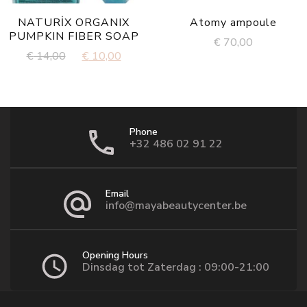
NATURİX ORGANIX
Atomy ampoule
PUMPKIN FIBER SOAP
€
70,00
Original
Current
€
14,00
€
10,00
price
price
was:
is:
€ 14,00.
€ 10,00.
Phone
+32 486 02 91 22
Email
info@mayabeautycenter.be
Opening Hours
Dinsdag tot Zaterdag : 09:00-21:00