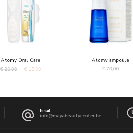
Atomy Oral Care
Atomy ampoule
Original
Current
€
70,00
€
20,00
€
15,00
price
price
was:
is:
€ 20,00.
€ 15,00.
Email
info@mayabeautycenter.be