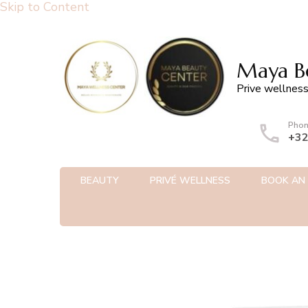
Skip to Content
Maya Be
Prive wellness
Pho
+32
BEAUTY
PRIVÉ WELLNESS
BOOK AN