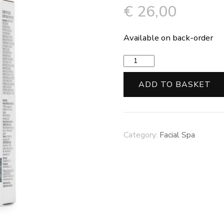
€
26,00
Available on back-order
Atomy
lip
glow
ADD TO BASKET
quantity
Category:
Facial Spa