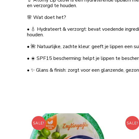
💄 Atomy Lip Glow is een hydraterende lipbalm met
en verzorgd te houden.
🌸 Wat doet het?
• 💧 Hydrateert & verzorgt: bevat voedende ingredi
houden.
• 🌺 Natuurlijke, zachte kleur: geeft je lippen een s
• ☀️ SPF15 bescherming: helpt je lippen te besch
• ✨ Glans & finish: zorgt voor een glanzende, gezon
SALE!
SALE!