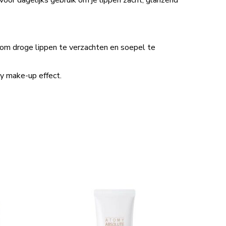
or dagelijks gebruik om je lippen zacht, glanzend
e om droge lippen te verzachten en soepel te
avy make-up effect.