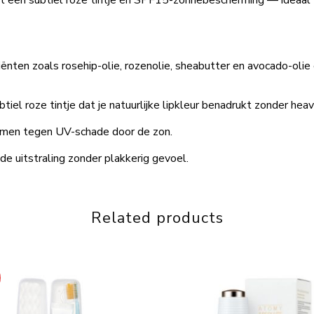
 een subtiel roze tintje én SPF15-zonnebescherming — ideaal vo
ënten zoals rosehip-olie, rozenolie, sheabutter en avocado-oli
ubtiel roze tintje dat je natuurlijke lipkleur benadrukt zonder he
ermen tegen UV-schade door de zon.
de uitstraling zonder plakkerig gevoel.
Related products